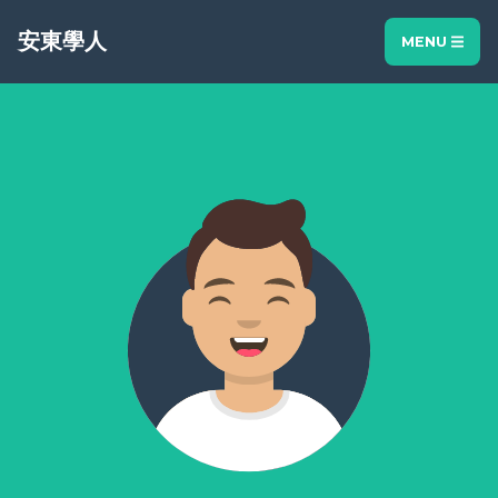
安東學人
MENU