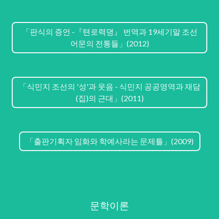
「판식의 증언 -『텬로력뎡』 번역과 19세기말 조선
어문의 전통들」(2012)
「식민지 조선의 '성'과 웃음 - 식민지 공공영역과 재담
(집)의 근대」(2011)
「출판기획자 임화와 학예사라는 문제틀」(2009)
문학이론