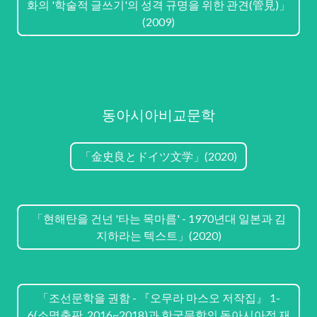
화의 '학술적 글쓰기'의 성격 규명을 위한 관견(管見)」
(2009)
동아시아비교문학
「金史良とドイツ文学」(2020)
「현해탄을 건넌 '타는 목마름' - 1970년대 일본과 김
지하라는 텍스트」(2020)
「조선문학을 권함 - 『오무라 마스오 저작집』 1-
6(소명출판, 2016~2018)과 한국문학의 동아시아적 재